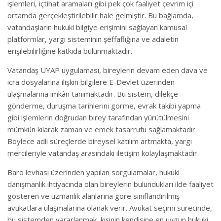
işlemleri, içtihat aramaları gibi pek çok faaliyet çevrim içi
ortamda gerçekleştirilebilir hale gelmiştir. Bu bağlamda,
vatandaşların hukuki bilgiye erişimini sağlayan kamusal
platformlar, yargı sisteminin şeffaflığına ve adaletin
erişilebilirliğine katkıda bulunmaktadır.
Vatandaş UYAP uygulaması, bireylerin devam eden dava ve
icra dosyalarına ilişkin bilgilere E-Devlet üzerinden
ulaşmalarına imkân tanımaktadır. Bu sistem, dilekçe
gönderme, duruşma tarihlerini görme, evrak takibi yapma
gibi işlemlerin doğrudan birey tarafından yürütülmesini
mümkün kılarak zaman ve emek tasarrufu sağlamaktadır.
Böylece adli süreçlerde bireysel katılım artmakta, yargı
mercileriyle vatandaş arasındaki iletişim kolaylaşmaktadır.
Baro levhası üzerinden yapılan sorgulamalar, hukuki
danışmanlık ihtiyacında olan bireylerin bulundukları ilde faaliyet
gösteren ve uzmanlık alanlarına göre sınıflandırılmış
avukatlara ulaşmalarına olanak verir. Avukat seçimi sürecinde,
bu sistemden yararlanmak, kişinin kendisine en uygun hukuki