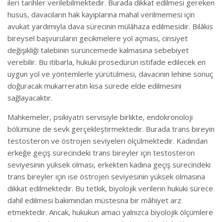
ileri tarihler verilebilmektedir. Burada dikkat edilmesi gereken
husus, davacıların hak kayıplarına mahal verilmemesi için
avukat yardımıyla dava sürecinin mülâhaza edilmesidir. Bilâkis
bireysel başvuruların gecikmelere yol açması, cinsiyet
değişikliği talebinin sürüncemede kalmasına sebebiyet
verebilir. Bu itibarla, hukuki prosedürün istifade edilecek en
uygun yol ve yöntemlerle yürütülmesi, davacının lehine sonuç
doğuracak mukarreratın kısa sürede elde edilmesini
sağlayacaktır.
Mahkemeler, psikiyatri servisiyle birlikte, endokronoloji
bölümüne de sevk gerçekleştirmektedir. Burada trans bireyin
testosteron ve östrojen seviyeleri ölçülmektedir. Kadından
erkeğe geçiş sürecindeki trans bireyler için testosteron
seviyesinin yüksek olması, erkekten kadına geçiş sürecindeki
trans bireyler için ise östrojen seviyesinin yüksek olmasına
dikkat edilmektedir. Bu tetkik, biyolojik verilerin hukuki sürece
dahil edilmesi bakımından müstesna bir mâhiyet arz
etmektedir. Ancak, hukukun amacı yalnızca biyolojik ölçümlere