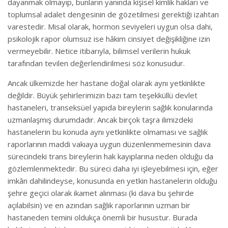
dayanmak olmayıp, bunların yanında kişisel kimlik hakları ve
toplumsal adalet dengesinin de gözetilmesi gerektiği izahtan
varestedir. Misal olarak, hormon seviyeleri uygun olsa dahi,
psikolojik rapor olumsuz ise hâkim cinsiyet değişikliğine izin
vermeyebilir. Netice itibarıyla, bilimsel verilerin hukuk
tarafından tevilen değerlendirilmesi söz konusudur.
Ancak ülkemizde her hastane doğal olarak aynı yetkinlikte
değildir. Büyük şehirlerimizin bazı tam teşekküllü devlet
hastaneleri, transeksüel yapıda bireylerin sağlık konularında
uzmanlaşmış durumdadır. Ancak birçok taşra ilimizdeki
hastanelerin bu konuda aynı yetkinlikte olmaması ve sağlık
raporlarının maddi vakıaya uygun düzenlenmemesinin dava
sürecindeki trans bireylerin hak kayıplarına neden olduğu da
gözlemlenmektedir. Bu süreci daha iyi işleyebilmesi için, eğer
imkân dahilindeyse, konusunda en yetkin hastanelerin olduğu
şehre geçici olarak ikamet alınması (ki dava bu şehirde
açılabilsin) ve en azından sağlık raporlarının uzman bir
hastaneden temini oldukça önemli bir husustur. Burada