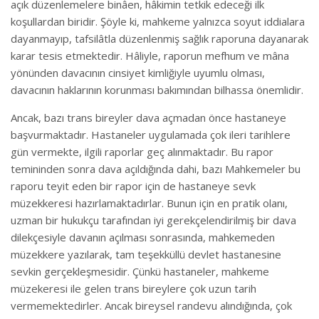
açık düzenlemelere binâen, hâkimin tetkik edeceği ilk
koşullardan biridir. Şöyle ki, mahkeme yalnızca soyut iddialara
dayanmayıp, tafsilâtla düzenlenmiş sağlık raporuna dayanarak
karar tesis etmektedir. Hâliyle, raporun mefhum ve mâna
yönünden davacının cinsiyet kimliğiyle uyumlu olması,
davacının haklarının korunması bakımından bilhassa önemlidir.
Ancak, bazı trans bireyler dava açmadan önce hastaneye
başvurmaktadır. Hastaneler uygulamada çok ileri tarihlere
gün vermekte, ilgili raporlar geç alınmaktadır. Bu rapor
temininden sonra dava açıldığında dahi, bazı Mahkemeler bu
raporu teyit eden bir rapor için de hastaneye sevk
müzekkeresi hazırlamaktadırlar. Bunun için en pratik olanı,
uzman bir hukukçu tarafından iyi gerekçelendirilmiş bir dava
dilekçesiyle davanın açılması sonrasında, mahkemeden
müzekkere yazılarak, tam teşekküllü devlet hastanesine
sevkin gerçekleşmesidir. Çünkü hastaneler, mahkeme
müzekeresi ile gelen trans bireylere çok uzun tarih
vermemektedirler. Ancak bireysel randevu alındığında, çok