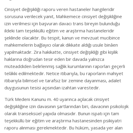
Cinsiyet değişikliği raporu veren hastaneler hangileridir
sorusuna verilecek yanıt, Mahkemece cinsiyet değişikliğine
izin verilmesi için başvuran davacı trans bireyin bulunduğu
ildeki tam teşekküllü eğitim ve araştırma hastaneleridir
şeklinde olacaktır. Bu tespit, kanun ve mevzuat mucibince
mahkemelerin bağlayıcı olarak dikkate aldığı usule binâen
yapılmaktadır. Zira hakikatte, cinsiyet değişikliği gibi kişilik
haklarına doğrudan tesir eden bir davada yalnızca
müteaddiden belirlenmiş sağlık kurumlarının raporları geçerli
telâkki edilmektedir. Netice itibarıyla, bu raporların mahiyet
itibarıyla bilimsel ve tarafsız bir zemine dayanması, adalet
duygusunun tesisi açısından izahtan varestedir.
Türk Medeni Kanunu m. 40 uyarınca açılacak cinsiyet
değişikliğine izin davasının şartlarından biri, davacının psikolojik
olarak transeksüel yapıda olmasıdır. Bunun ispatı için tam
teşekküllü bir eğitim ve araştırma hastanesinden psikiyatri
raporu alınması gerekmektedir. Bu hüküm, yasada yer alan