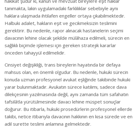
hakikat şudur ki, kanun ve mevzuat bireylere eşit haklar
tanımakta, lakin uygulamadaki farklılıklar sebebiyle aynı
haklara ulaşmada ihtilafen engeller ortaya çıkabilmektedir.
Halbuki adalet, hakların eşit ve gecikmeksizin teslimini
gerektirir. Bu nedenle, rapor alınacak hastanelerin seçimi
davacının lehine olacak şekilde mülâhaza edilmeli, sürecin en
sağlıklı biçimde işlemesi için gereken stratejik kararlar
önceden tahayyül edilmelidir.
Cinsiyet değişikliği, trans bireylerin hayatında bir defaya
mahsus olan, en önemli olgudur. Bu nedenle, hukuki sürecin
konuda uzman profesyonel avukat eşliğinde takibinde hukuki
yarar bulunmaktadır. Avukatın sürece katılımı, sadece dava
dilekçesinin yazılmasında değil, aynı zamanda tüm safahatın
tafsilâtla yürütülmesinde davacı lehine müspet sonuçlar
doğurur. Bu itibarla, hukuki prosedürlerin profesyonel ellerde
takibi, netice itibarıyla davacının hakkının en kısa sürede ve en
adil surette teslimi anlamına gelmektedir.