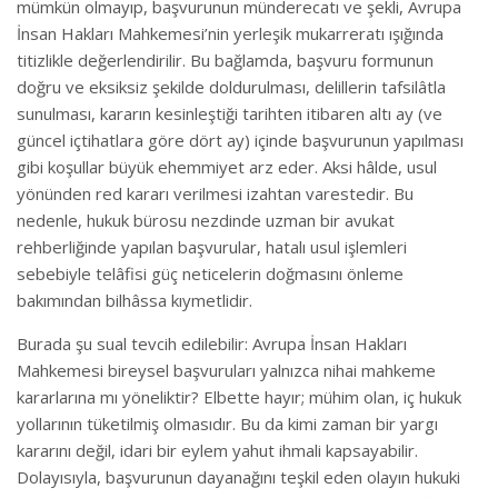
mümkün olmayıp, başvurunun münderecatı ve şekli, Avrupa
İnsan Hakları Mahkemesi’nin yerleşik mukarreratı ışığında
titizlikle değerlendirilir. Bu bağlamda, başvuru formunun
doğru ve eksiksiz şekilde doldurulması, delillerin tafsilâtla
sunulması, kararın kesinleştiği tarihten itibaren altı ay (ve
güncel içtihatlara göre dört ay) içinde başvurunun yapılması
gibi koşullar büyük ehemmiyet arz eder. Aksi hâlde, usul
yönünden red kararı verilmesi izahtan varestedir. Bu
nedenle, hukuk bürosu nezdinde uzman bir avukat
rehberliğinde yapılan başvurular, hatalı usul işlemleri
sebebiyle telâfisi güç neticelerin doğmasını önleme
bakımından bilhâssa kıymetlidir.
Burada şu sual tevcih edilebilir: Avrupa İnsan Hakları
Mahkemesi bireysel başvuruları yalnızca nihai mahkeme
kararlarına mı yöneliktir? Elbette hayır; mühim olan, iç hukuk
yollarının tüketilmiş olmasıdır. Bu da kimi zaman bir yargı
kararını değil, idari bir eylem yahut ihmali kapsayabilir.
Dolayısıyla, başvurunun dayanağını teşkil eden olayın hukuki