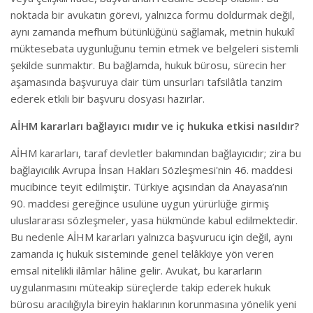
noktada bir avukatın görevi, yalnızca formu doldurmak değil,
aynı zamanda mefhum bütünlüğünü sağlamak, metnin hukukî
müktesebata uygunluğunu temin etmek ve belgeleri sistemli
şekilde sunmaktır. Bu bağlamda, hukuk bürosu, sürecin her
aşamasında başvuruya dair tüm unsurları tafsilâtla tanzim
ederek etkili bir başvuru dosyası hazırlar.
AİHM kararları bağlayıcı mıdır ve iç hukuka etkisi nasıldır?
AİHM kararları, taraf devletler bakımından bağlayıcıdır; zira bu
bağlayıcılık Avrupa İnsan Hakları Sözleşmesi'nin 46. maddesi
mucibince teyit edilmiştir. Türkiye açısından da Anayasa’nın
90. maddesi gereğince usulüne uygun yürürlüğe girmiş
uluslararası sözleşmeler, yasa hükmünde kabul edilmektedir.
Bu nedenle AİHM kararları yalnızca başvurucu için değil, aynı
zamanda iç hukuk sisteminde genel telâkkiye yön veren
emsal nitelikli ilâmlar hâline gelir. Avukat, bu kararların
uygulanmasını müteakip süreçlerde takip ederek hukuk
bürosu aracılığıyla bireyin haklarının korunmasına yönelik yeni