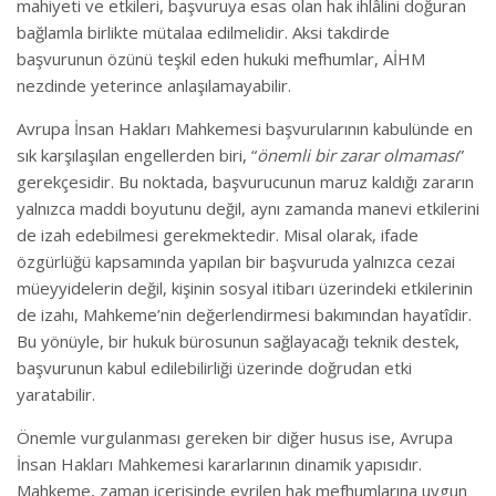
mahiyeti ve etkileri, başvuruya esas olan hak ihlâlini doğuran
bağlamla birlikte mütalaa edilmelidir. Aksi takdirde
başvurunun özünü teşkil eden hukuki mefhumlar, AİHM
nezdinde yeterince anlaşılamayabilir.
Avrupa İnsan Hakları Mahkemesi başvurularının kabulünde en
sık karşılaşılan engellerden biri, “
önemli bir zarar olmaması
”
gerekçesidir. Bu noktada, başvurucunun maruz kaldığı zararın
yalnızca maddi boyutunu değil, aynı zamanda manevi etkilerini
de izah edebilmesi gerekmektedir. Misal olarak, ifade
özgürlüğü kapsamında yapılan bir başvuruda yalnızca cezai
müeyyidelerin değil, kişinin sosyal itibarı üzerindeki etkilerinin
de izahı, Mahkeme’nin değerlendirmesi bakımından hayatîdir.
Bu yönüyle, bir hukuk bürosunun sağlayacağı teknik destek,
başvurunun kabul edilebilirliği üzerinde doğrudan etki
yaratabilir.
Önemle vurgulanması gereken bir diğer husus ise, Avrupa
İnsan Hakları Mahkemesi kararlarının dinamik yapısıdır.
Mahkeme, zaman içerisinde evrilen hak mefhumlarına uygun