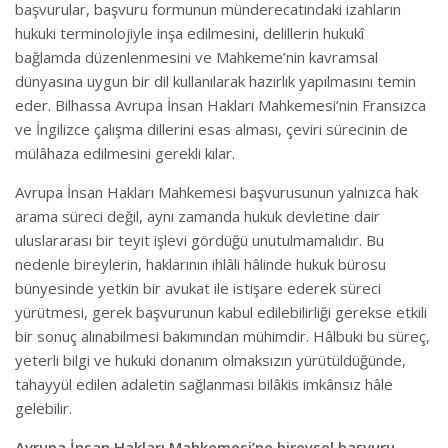
başvurular, başvuru formunun münderecatındaki izahların
hukuki terminolojiyle inşa edilmesini, delillerin hukukî
bağlamda düzenlenmesini ve Mahkeme’nin kavramsal
dünyasına uygun bir dil kullanılarak hazırlık yapılmasını temin
eder. Bilhassa Avrupa İnsan Hakları Mahkemesi’nin Fransızca
ve İngilizce çalışma dillerini esas alması, çeviri sürecinin de
mülâhaza edilmesini gerekli kılar.
Avrupa İnsan Hakları Mahkemesi başvurusunun yalnızca hak
arama süreci değil, aynı zamanda hukuk devletine dair
uluslararası bir teyit işlevi gördüğü unutulmamalıdır. Bu
nedenle bireylerin, haklarının ihlâli hâlinde hukuk bürosu
bünyesinde yetkin bir avukat ile istişare ederek süreci
yürütmesi, gerek başvurunun kabul edilebilirliği gerekse etkili
bir sonuç alınabilmesi bakımından mühimdir. Hâlbuki bu süreç,
yeterli bilgi ve hukuki donanım olmaksızın yürütüldüğünde,
tahayyül edilen adaletin sağlanması bilâkis imkânsız hâle
gelebilir.
Avrupa İnsan Hakları Mahkemesi’ne bireysel başvuru