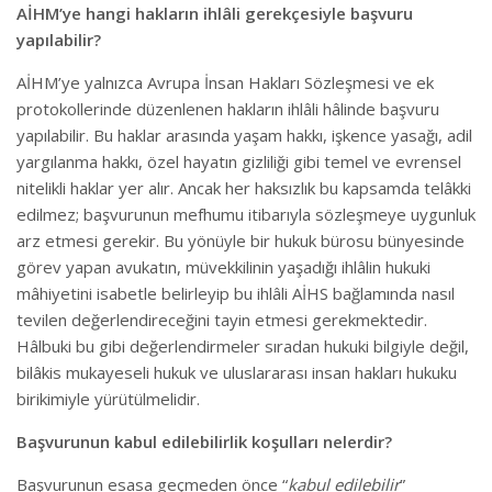
AİHM’ye hangi hakların ihlâli gerekçesiyle başvuru
yapılabilir?
AİHM’ye yalnızca Avrupa İnsan Hakları Sözleşmesi ve ek
protokollerinde düzenlenen hakların ihlâli hâlinde başvuru
yapılabilir. Bu haklar arasında yaşam hakkı, işkence yasağı, adil
yargılanma hakkı, özel hayatın gizliliği gibi temel ve evrensel
nitelikli haklar yer alır. Ancak her haksızlık bu kapsamda telâkki
edilmez; başvurunun mefhumu itibarıyla sözleşmeye uygunluk
arz etmesi gerekir. Bu yönüyle bir hukuk bürosu bünyesinde
görev yapan avukatın, müvekkilinin yaşadığı ihlâlin hukuki
mâhiyetini isabetle belirleyip bu ihlâli AİHS bağlamında nasıl
tevilen değerlendireceğini tayin etmesi gerekmektedir.
Hâlbuki bu gibi değerlendirmeler sıradan hukuki bilgiyle değil,
bilâkis mukayeseli hukuk ve uluslararası insan hakları hukuku
birikimiyle yürütülmelidir.
Başvurunun kabul edilebilirlik koşulları nelerdir?
Başvurunun esasa geçmeden önce “
kabul edilebilir
”