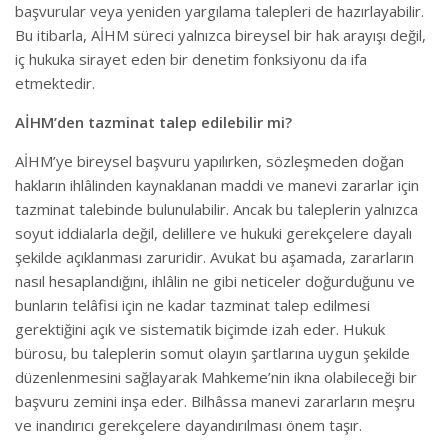
başvurular veya yeniden yargılama talepleri de hazırlayabilir.
Bu itibarla, AİHM süreci yalnızca bireysel bir hak arayışı değil,
iç hukuka sirayet eden bir denetim fonksiyonu da ifa
etmektedir.
AİHM’den tazminat talep edilebilir mi?
AİHM’ye bireysel başvuru yapılırken, sözleşmeden doğan
hakların ihlâlinden kaynaklanan maddi ve manevi zararlar için
tazminat talebinde bulunulabilir. Ancak bu taleplerin yalnızca
soyut iddialarla değil, delillere ve hukuki gerekçelere dayalı
şekilde açıklanması zaruridir. Avukat bu aşamada, zararların
nasıl hesaplandığını, ihlâlin ne gibi neticeler doğurduğunu ve
bunların telâfisi için ne kadar tazminat talep edilmesi
gerektiğini açık ve sistematik biçimde izah eder. Hukuk
bürosu, bu taleplerin somut olayın şartlarına uygun şekilde
düzenlenmesini sağlayarak Mahkeme’nin ikna olabileceği bir
başvuru zemini inşa eder. Bilhâssa manevi zararların meşru
ve inandırıcı gerekçelere dayandırılması önem taşır.