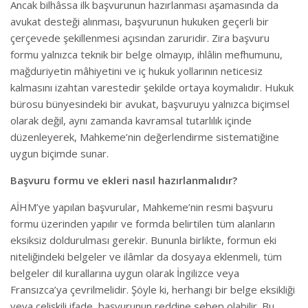
Ancak bilhâssa ilk başvurunun hazırlanması aşamasında da
avukat desteği alınması, başvurunun hukuken geçerli bir
çerçevede şekillenmesi açısından zaruridir. Zira başvuru
formu yalnızca teknik bir belge olmayıp, ihlâlin mefhumunu,
mağduriyetin mâhiyetini ve iç hukuk yollarının neticesiz
kalmasını izahtan varestedir şekilde ortaya koymalıdır. Hukuk
bürosu bünyesindeki bir avukat, başvuruyu yalnızca biçimsel
olarak değil, aynı zamanda kavramsal tutarlılık içinde
düzenleyerek, Mahkeme’nin değerlendirme sistematiğine
uygun biçimde sunar.
Başvuru formu ve ekleri nasıl hazırlanmalıdır?
AİHM’ye yapılan başvurular, Mahkeme’nin resmi başvuru
formu üzerinden yapılır ve formda belirtilen tüm alanların
eksiksiz doldurulması gerekir. Bununla birlikte, formun eki
niteliğindeki belgeler ve ilâmlar da dosyaya eklenmeli, tüm
belgeler dil kurallarına uygun olarak İngilizce veya
Fransızca’ya çevrilmelidir. Şöyle ki, herhangi bir belge eksikliği
veya çelişkili ifade, başvurunun reddine sebep olabilir. Bu