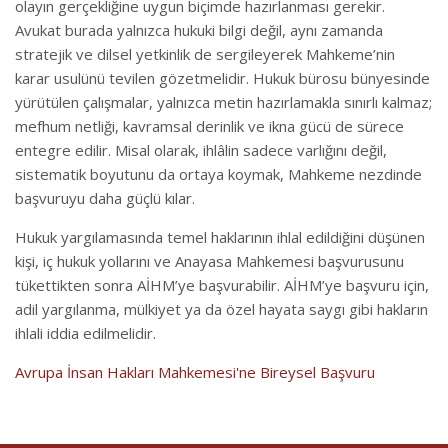
olayın gerçekliğine uygun biçimde hazırlanması gerekir.
Avukat burada yalnızca hukuki bilgi değil, aynı zamanda
stratejik ve dilsel yetkinlik de sergileyerek Mahkeme’nin
karar usulünü tevilen gözetmelidir. Hukuk bürosu bünyesinde
yürütülen çalışmalar, yalnızca metin hazırlamakla sınırlı kalmaz;
mefhum netliği, kavramsal derinlik ve ikna gücü de sürece
entegre edilir. Misal olarak, ihlâlin sadece varlığını değil,
sistematik boyutunu da ortaya koymak, Mahkeme nezdinde
başvuruyu daha güçlü kılar.
Hukuk yargılamasında temel haklarının ihlal edildiğini düşünen
kişi, iç hukuk yollarını ve Anayasa Mahkemesi başvurusunu
tükettikten sonra AİHM’ye başvurabilir. AİHM’ye başvuru için,
adil yargılanma, mülkiyet ya da özel hayata saygı gibi hakların
ihlali iddia edilmelidir.
Avrupa İnsan Hakları Mahkemesi'ne Bireysel Başvuru