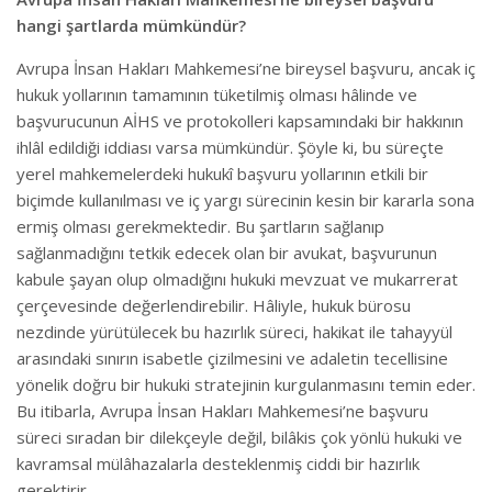
hangi şartlarda mümkündür?
Avrupa İnsan Hakları Mahkemesi’ne bireysel başvuru, ancak iç
hukuk yollarının tamamının tüketilmiş olması hâlinde ve
başvurucunun AİHS ve protokolleri kapsamındaki bir hakkının
ihlâl edildiği iddiası varsa mümkündür. Şöyle ki, bu süreçte
yerel mahkemelerdeki hukukî başvuru yollarının etkili bir
biçimde kullanılması ve iç yargı sürecinin kesin bir kararla sona
ermiş olması gerekmektedir. Bu şartların sağlanıp
sağlanmadığını tetkik edecek olan bir avukat, başvurunun
kabule şayan olup olmadığını hukuki mevzuat ve mukarrerat
çerçevesinde değerlendirebilir. Hâliyle, hukuk bürosu
nezdinde yürütülecek bu hazırlık süreci, hakikat ile tahayyül
arasındaki sınırın isabetle çizilmesini ve adaletin tecellisine
yönelik doğru bir hukuki stratejinin kurgulanmasını temin eder.
Bu itibarla, Avrupa İnsan Hakları Mahkemesi’ne başvuru
süreci sıradan bir dilekçeyle değil, bilâkis çok yönlü hukuki ve
kavramsal mülâhazalarla desteklenmiş ciddi bir hazırlık
gerektirir.