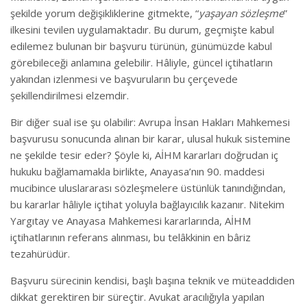
şekilde yorum değişikliklerine gitmekte, “
yaşayan sözleşme
”
ilkesini tevilen uygulamaktadır. Bu durum, geçmişte kabul
edilemez bulunan bir başvuru türünün, günümüzde kabul
görebileceği anlamına gelebilir. Hâliyle, güncel içtihatların
yakından izlenmesi ve başvuruların bu çerçevede
şekillendirilmesi elzemdir.
Bir diğer sual ise şu olabilir: Avrupa İnsan Hakları Mahkemesi
başvurusu sonucunda alınan bir karar, ulusal hukuk sistemine
ne şekilde tesir eder? Şöyle ki, AİHM kararları doğrudan iç
hukuku bağlamamakla birlikte, Anayasa’nın 90. maddesi
mucibince uluslararası sözleşmelere üstünlük tanındığından,
bu kararlar hâliyle içtihat yoluyla bağlayıcılık kazanır. Nitekim
Yargıtay ve Anayasa Mahkemesi kararlarında, AİHM
içtihatlarının referans alınması, bu telâkkinin en bâriz
tezahürüdür.
Başvuru sürecinin kendisi, başlı başına teknik ve müteaddiden
dikkat gerektiren bir süreçtir. Avukat aracılığıyla yapılan