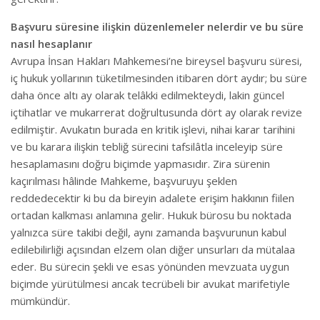
Başvuru süresine ilişkin düzenlemeler nelerdir ve bu süre
nasıl hesaplanır
Avrupa İnsan Hakları Mahkemesi’ne bireysel başvuru süresi,
iç hukuk yollarının tüketilmesinden itibaren dört aydır; bu süre
daha önce altı ay olarak telâkki edilmekteydi, lakin güncel
içtihatlar ve mukarrerat doğrultusunda dört ay olarak revize
edilmiştir. Avukatın burada en kritik işlevi, nihai karar tarihini
ve bu karara ilişkin tebliğ sürecini tafsilâtla inceleyip süre
hesaplamasını doğru biçimde yapmasıdır. Zira sürenin
kaçırılması hâlinde Mahkeme, başvuruyu şeklen
reddedecektir ki bu da bireyin adalete erişim hakkının fiilen
ortadan kalkması anlamına gelir. Hukuk bürosu bu noktada
yalnızca süre takibi değil, aynı zamanda başvurunun kabul
edilebilirliği açısından elzem olan diğer unsurları da mütalaa
eder. Bu sürecin şekli ve esas yönünden mevzuata uygun
biçimde yürütülmesi ancak tecrübeli bir avukat marifetiyle
mümkündür.