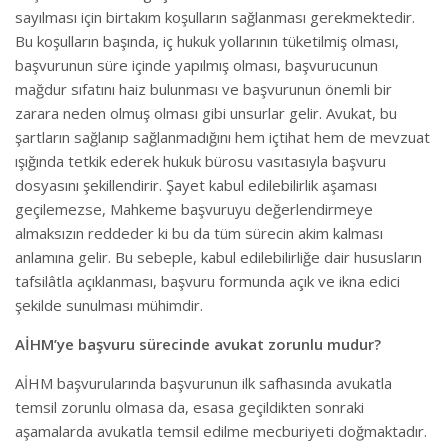
sayılması için birtakım koşulların sağlanması gerekmektedir.
Bu koşulların başında, iç hukuk yollarının tüketilmiş olması,
başvurunun süre içinde yapılmış olması, başvurucunun
mağdur sıfatını haiz bulunması ve başvurunun önemli bir
zarara neden olmuş olması gibi unsurlar gelir. Avukat, bu
şartların sağlanıp sağlanmadığını hem içtihat hem de mevzuat
ışığında tetkik ederek hukuk bürosu vasıtasıyla başvuru
dosyasını şekillendirir. Şayet kabul edilebilirlik aşaması
geçilemezse, Mahkeme başvuruyu değerlendirmeye
almaksızın reddeder ki bu da tüm sürecin akim kalması
anlamına gelir. Bu sebeple, kabul edilebilirliğe dair hususların
tafsilâtla açıklanması, başvuru formunda açık ve ikna edici
şekilde sunulması mühimdir.
AİHM’ye başvuru sürecinde avukat zorunlu mudur?
AİHM başvurularında başvurunun ilk safhasında avukatla
temsil zorunlu olmasa da, esasa geçildikten sonraki
aşamalarda avukatla temsil edilme mecburiyeti doğmaktadır.