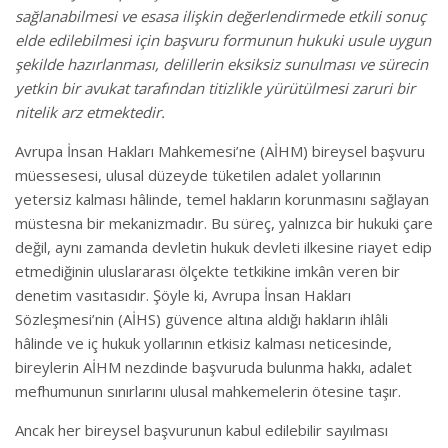
sağlanabilmesi ve esasa ilişkin değerlendirmede etkili sonuç
elde edilebilmesi için başvuru formunun hukuki usule uygun
şekilde hazırlanması, delillerin eksiksiz sunulması ve sürecin
yetkin bir avukat tarafından titizlikle yürütülmesi zaruri bir
nitelik arz etmektedir.
Avrupa İnsan Hakları Mahkemesi’ne (AİHM) bireysel başvuru
müessesesi, ulusal düzeyde tüketilen adalet yollarının
yetersiz kalması hâlinde, temel hakların korunmasını sağlayan
müstesna bir mekanizmadır. Bu süreç, yalnızca bir hukuki çare
değil, aynı zamanda devletin hukuk devleti ilkesine riayet edip
etmediğinin uluslararası ölçekte tetkikine imkân veren bir
denetim vasıtasıdır. Şöyle ki, Avrupa İnsan Hakları
Sözleşmesi’nin (AİHS) güvence altına aldığı hakların ihlâli
hâlinde ve iç hukuk yollarının etkisiz kalması neticesinde,
bireylerin AİHM nezdinde başvuruda bulunma hakkı, adalet
mefhumunun sınırlarını ulusal mahkemelerin ötesine taşır.
Ancak her bireysel başvurunun kabul edilebilir sayılması