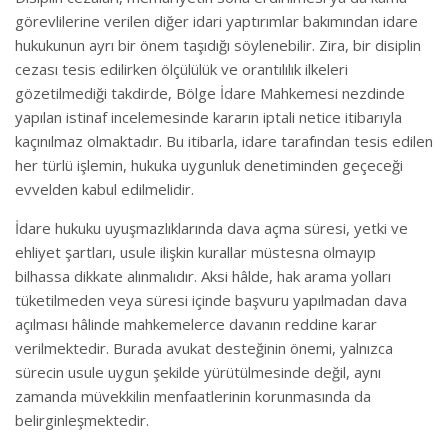
görevlilerine verilen diğer idari yaptırımlar bakımından idare
hukukunun ayrı bir önem taşıdığı söylenebilir. Zira, bir disiplin
cezası tesis edilirken ölçülülük ve orantılılık ilkeleri
gözetilmediği takdirde, Bölge İdare Mahkemesi nezdinde
yapılan istinaf incelemesinde kararın iptali netice itibarıyla
kaçınılmaz olmaktadır. Bu itibarla, idare tarafından tesis edilen
her türlü işlemin, hukuka uygunluk denetiminden geçeceği
evvelden kabul edilmelidir.
İdare hukuku uyuşmazlıklarında dava açma süresi, yetki ve
ehliyet şartları, usule ilişkin kurallar müstesna olmayıp
bilhassa dikkate alınmalıdır. Aksi hâlde, hak arama yolları
tüketilmeden veya süresi içinde başvuru yapılmadan dava
açılması hâlinde mahkemelerce davanın reddine karar
verilmektedir. Burada avukat desteğinin önemi, yalnızca
sürecin usule uygun şekilde yürütülmesinde değil, aynı
zamanda müvekkilin menfaatlerinin korunmasında da
belirginleşmektedir.