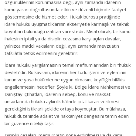
özgürlüklerinin korunmasına değil, aynı zamanda idarenin
kamu yararı doğrultusunda etkin ve düzenli biçimde faaliyet
göstermesine de hizmet eder. Hukuk bürosu pratiğinde
idare hukuku uyuşmazlıklarının ekseriyetle karmaşık ve teknik
boyutları bulunduğu izahtan varestedir. Misal olarak, bir kamu
ihalesinin iptali ya da disiplin cezasına karşı açılan davalar,
yalnızca maddi vakıaların değil, aynı zamanda mevzuatın
tafsilâtla tetkik edilmesini gerektirir.
İdare hukuku yargılamasının temel mefhumlarından biri “hukuk
devleti”dir. Bu kavram, idarenin her türlü işlem ve eyleminin
kanun ve yasa hükümlerine uygun olmasını, keyfîliğin bilâkis
engellenmesini hedefler. Şöyle ki, Bölge İdare Mahkemesi ve
Danıştay içtihatları, idarenin sebep, konu ve maksat
unsurlarında hukuka aykırılık hâlinde iptal kararı verilmesi
gerektiğini istikrarlı şekilde ortaya koymuştur. Bu mülahaza,
hukuk düzeninde adalet ve hakkaniyet dengesini temin eden
bir güvence niteliği taşır.
Disiplin cezaları, memuriyetin sona erdirilmesi ya da kamu