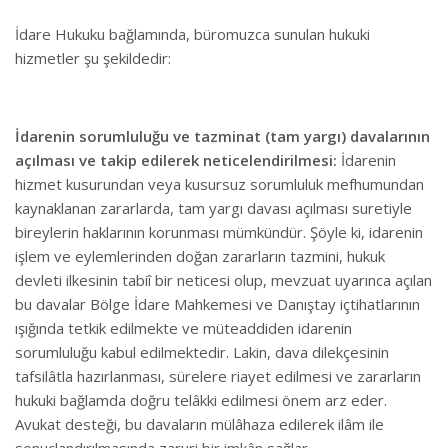
İdare Hukuku bağlamında, büromuzca sunulan hukuki
hizmetler şu şekildedir:
İdarenin sorumluluğu ve tazminat (tam yargı) davalarının
açılması ve takip edilerek neticelendirilmesi:
İdarenin
hizmet kusurundan veya kusursuz sorumluluk mefhumundan
kaynaklanan zararlarda, tam yargı davası açılması suretiyle
bireylerin haklarının korunması mümkündür. Şöyle ki, idarenin
işlem ve eylemlerinden doğan zararların tazmini, hukuk
devleti ilkesinin tabiî bir neticesi olup, mevzuat uyarınca açılan
bu davalar Bölge İdare Mahkemesi ve Danıştay içtihatlarının
ışığında tetkik edilmekte ve müteaddiden idarenin
sorumluluğu kabul edilmektedir. Lakin, dava dilekçesinin
tafsilâtla hazırlanması, sürelere riayet edilmesi ve zararların
hukuki bağlamda doğru telâkki edilmesi önem arz eder.
Avukat desteği, bu davaların mülâhaza edilerek ilâm ile