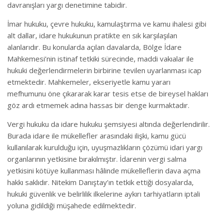
davranışları yargı denetimine tabidir.
İmar hukuku, çevre hukuku, kamulaştırma ve kamu ihalesi gibi
alt dallar, idare hukukunun pratikte en sık karşılaşılan
alanlarıdır. Bu konularda açılan davalarda, Bölge İdare
Mahkemesi’nin istinaf tetkiki sürecinde, maddi vakıalar ile
hukuki değerlendirmelerin birbirine tevilen uyarlanması icap
etmektedir. Mahkemeler, ekseriyetle kamu yararı
mefhumunu öne çıkararak karar tesis etse de bireysel hakları
göz ardı etmemek adına hassas bir denge kurmaktadır.
Vergi hukuku da idare hukuku şemsiyesi altında değerlendirilir.
Burada idare ile mükellefler arasındaki ilişki, kamu gücü
kullanılarak kurulduğu için, uyuşmazlıkların çözümü idari yargı
organlarının yetkisine bırakılmıştır. İdarenin vergi salma
yetkisini kötüye kullanması hâlinde mükelleflerin dava açma
hakkı saklıdır. Nitekim Danıştay’ın tetkik ettiği dosyalarda,
hukuki güvenlik ve belirlilik ilkelerine aykırı tarhiyatların iptali
yoluna gidildiği müşahede edilmektedir.