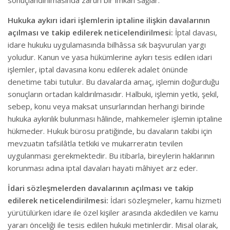
sonuçlandırılmasında zaruri bir imkân sağlar.
Hukuka aykırı idari işlemlerin iptaline ilişkin davalarının
açılması ve takip edilerek neticelendirilmesi:
İptal davası,
idare hukuku uygulamasında bilhâssa sık başvurulan yargı
yoludur. Kanun ve yasa hükümlerine aykırı tesis edilen idari
işlemler, iptal davasına konu edilerek adalet önünde
denetime tabi tutulur. Bu davalarda amaç, işlemin doğurduğu
sonuçların ortadan kaldırılmasıdır. Halbuki, işlemin yetki, şekil,
sebep, konu veya maksat unsurlarından herhangi birinde
hukuka aykırılık bulunması hâlinde, mahkemeler işlemin iptaline
hükmeder. Hukuk bürosu pratiğinde, bu davaların takibi için
mevzuatın tafsilâtla tetkiki ve mukarreratın tevilen
uygulanması gerekmektedir. Bu itibarla, bireylerin haklarının
korunması adına iptal davaları hayati mâhiyet arz eder.
İdari sözleşmelerden davalarının açılması ve takip
edilerek neticelendirilmesi:
İdari sözleşmeler, kamu hizmeti
yürütülürken idare ile özel kişiler arasında akdedilen ve kamu
yararı önceliği ile tesis edilen hukuki metinlerdir. Misal olarak,