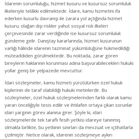
İdarenin sorumluluğu, hizmet kusuru ve kusursuz sorumluluk
ilkeleriyle telâkki edilmektedir. İdare, kamu hizmetini ifa
ederken kusurlu davranışı ile zarara yol açtığında hizmet
kusuru; olağan dışı riskler yahut sosyal risk ilkeleri
çerçevesinde zarar verdiğinde ise kusursuz sorumluluk
gündeme gelir. Danıştay kararlarında, hizmet kusurunun
varlığı hâlinde idarenin tazminat yükümlülüğüne hükmedildiği
müteaddiden görülmektedir. Bu noktada, zarar gören
bireylerin haklarının korunması adına başvurabilecekleri hukuki
yollar geniş bir yelpazede mevcuttur.
İdari sözleşmeler, kamu hizmeti yürütülürken özel hukuk
kişilerinin de taraf olabildiği hukuki metinlerdir. Bu
sözleşmeler, özel hukuk sözleşmelerinden farklı olarak kamu
yararı önceliğiyle tesis edilir ve ihtilafen ortaya çıkan sorunlar
idari yargının görev alanına girer. Şöyle ki, idari
sözleşmelerde tek taraflı fesih yetkisi idareye tanınmış
olmakla birlikte, bu yetkinin sınırları da mevzuat ve içtihatlarla
çizilmiştir. Netice olarak, idarenin sözleşmeye aykırı