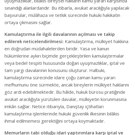
uyuşmazlıklar, bilâkis bireysel hakların kamu yararı karşısında
sınandığı alanlardandır. Bu itibarla, avukat aracılığıyla yapılacak
başvurular, mülâhaza ve tetkik sürecinde hukuki hakikatin
ortaya çıkmasını sağlar.
Kamulaştırma ile ilgili davalarının açılması ve takip
edilerek neticelendirilmesi:
Kamulaştırma, mülkiyet hakkına
en doğrudan müdahalelerden biridir. Yasa ve kanun
hükümlerine aykırı biçimde gerçekleştirilen kamulaştırmalar
veya bedel tespiti hususunda doğan uyuşmazlıklar, iptal ve
tam yargı davalarının konusunu oluşturur. Halbuki,
kamulaştırma sürecinde idare çoğu zaman kamu yararı
mefhumunu öne sürmekte, ancak bireylerin mülkiyet haklarını
göz ardı edebilmektedir. Bu hâlde, hukuk bürosu pratiğinde
avukat aracılığıyla yürütülen davalar, mülkiyetin korunmasına
imkân sağlar. Netice itibarıyla, Danıştay içtihatları
kamulaştırma işlemlerinde hukuki güvenlik ilkesinin bilâkis
ihmal edilmemesi gerektiğini ortaya koymaktadır.
Memurların tabi olduğu idari yaptırımlara karşı iptal ve