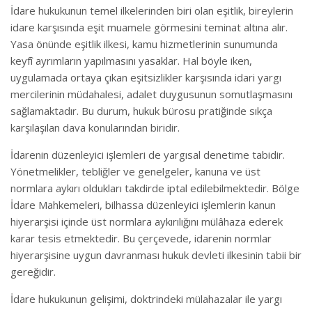
İdare hukukunun temel ilkelerinden biri olan eşitlik, bireylerin
idare karşısında eşit muamele görmesini teminat altına alır.
Yasa önünde eşitlik ilkesi, kamu hizmetlerinin sunumunda
keyfî ayrımların yapılmasını yasaklar. Hal böyle iken,
uygulamada ortaya çıkan eşitsizlikler karşısında idari yargı
mercilerinin müdahalesi, adalet duygusunun somutlaşmasını
sağlamaktadır. Bu durum, hukuk bürosu pratiğinde sıkça
karşılaşılan dava konularından biridir.
İdarenin düzenleyici işlemleri de yargısal denetime tabidir.
Yönetmelikler, tebliğler ve genelgeler, kanuna ve üst
normlara aykırı oldukları takdirde iptal edilebilmektedir. Bölge
İdare Mahkemeleri, bilhassa düzenleyici işlemlerin kanun
hiyerarşisi içinde üst normlara aykırılığını mülâhaza ederek
karar tesis etmektedir. Bu çerçevede, idarenin normlar
hiyerarşisine uygun davranması hukuk devleti ilkesinin tabii bir
gereğidir.
İdare hukukunun gelişimi, doktrindeki mülahazalar ile yargı