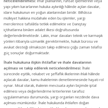
neticelendirilmesi:
İmar planlarının, ruhsat işlemlerinin veya
yapı yıkım kararlarının hukuka aykırılığı hâlinde açılan davalar,
idare hukukunun en yoğun alanlarından biridir. Bilhâssa
mülkiyet hakkına müdahale eden bu işlemler, yargı
mercilerince tafsilâtla tetkik edilmekte ve Danıştay
içtihatlarına binâen adalet ilkesi doğrultusunda
değerlendirilmektedir. Lakin, imar davaları teknik ve karmaşık
yönleri itibarıyla uzmanlık gerektirmekte, hukuk bürosu ve
avukat desteği olmaksızın takip edilmesi çoğu zaman telafisi
güç sonuçlar doğurmaktadır.
İhale hukukuna ilişkin ihtilaflar ve ihale davalarının
açılması ve takip edilerek neticelendirilmesi:
İhale
sürecinde eşitlik, rekabet ve şeffaflık ilkelerinin ihlali hâlinde
açılacak davalar, kamu ihalelerinin denetlenmesinde hayati rol
oynar. Misal olarak, ihalenin mevzuata aykırı biçimde iptal
edilmesi veya değerlendirme kriterlerinin tarafsız
uygulanmaması durumunda, yargı organları nezdinde dava
açılması mümkündür. İhale hukukunda ihtilafen doğan