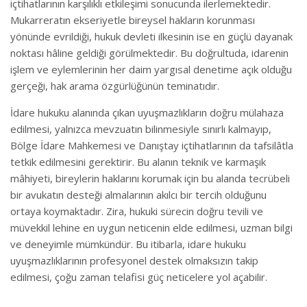
içtihatlarının karşılıklı etkileşimi sonucunda ilerlemektedir.
Mukarreratın ekseriyetle bireysel hakların korunması
yönünde evrildiği, hukuk devleti ilkesinin ise en güçlü dayanak
noktası hâline geldiği görülmektedir. Bu doğrultuda, idarenin
işlem ve eylemlerinin her daim yargısal denetime açık olduğu
gerçeği, hak arama özgürlüğünün teminatıdır.
İdare hukuku alanında çıkan uyuşmazlıkların doğru mülahaza
edilmesi, yalnızca mevzuatın bilinmesiyle sınırlı kalmayıp,
Bölge İdare Mahkemesi ve Danıştay içtihatlarının da tafsilâtla
tetkik edilmesini gerektirir. Bu alanın teknik ve karmaşık
mâhiyeti, bireylerin haklarını korumak için bu alanda tecrübeli
bir avukatın desteği almalarının akılcı bir tercih olduğunu
ortaya koymaktadır. Zira, hukuki sürecin doğru tevili ve
müvekkil lehine en uygun neticenin elde edilmesi, uzman bilgi
ve deneyimle mümkündür. Bu itibarla, idare hukuku
uyuşmazlıklarının profesyonel destek olmaksızın takip
edilmesi, çoğu zaman telafisi güç neticelere yol açabilir.