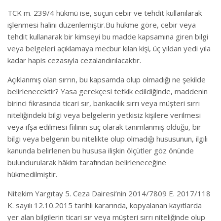
TCK m. 239/4 hükmü ise, suçun cebir ve tehdit kullanılarak
işlenmesi halini düzenlemiştir.Bu hükme göre, cebir veya
tehdit kullanarak bir kimseyi bu madde kapsamına giren bilgi
veya belgeleri açıklamaya mecbur kılan kişi, üç yıldan yedi yıla
kadar hapis cezasıyla cezalandırılacaktır.
Açıklanmış olan sırrın, bu kapsamda olup olmadığı ne şekilde
belirlenecektir? Yasa gerekçesi tetkik edildiğinde, maddenin
birinci fıkrasında ticari sır, bankacılık sırrı veya müşteri sırrı
niteliğindeki bilgi veya belgelerin yetkisiz kişilere verilmesi
veya ifşa edilmesi fiilinin suç olarak tanımlanmış olduğu, bir
bilgi veya belgenin bu nitelikte olup olmadığı hususunun, ilgili
kanunda belirlenen bu hususa ilişkin ölçütler göz önünde
bulundurularak hâkim tarafından belirleneceğine
hükmedilmiştir.
Nitekim Yargıtay 5. Ceza Dairesi’nin 2014/7809 E. 2017/118
K. sayılı 12.10.2015 tarihli kararında, kopyalanan kayıtlarda
yer alan bilgilerin ticari sır veya müşteri sırrı niteliğinde olup