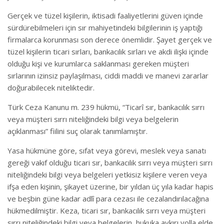
Gerçek ve tüzel kişilerin, iktisadi faaliyetlerini güven içinde
sürdürebilmeleri için sır mahiyetindeki bilgilerinin iş yaptığı
firmalarca korunması son derece önemlidir. Şayet gerçek ve
tüzel kişilerin ticari sırları, bankacılık sırları ve akdi ilişki içinde
olduğu kişi ve kurumlarca saklanması gereken müşteri
sırlarının izinsiz paylaşılması, ciddi maddi ve manevi zararlar
doğurabilecek niteliktedir.
Türk Ceza Kanunu m. 239 hükmü, “Ticarî sır, bankacılık sırrı
veya müşteri sırrı niteliğindeki bilgi veya belgelerin
açıklanması” fiilini suç olarak tanımlamıştır.
Yasa hükmüne göre, sıfat veya görevi, meslek veya sanatı
gereği vakıf olduğu ticari sır, bankacılık sırrı veya müşteri sırrı
niteliğindeki bilgi veya belgeleri yetkisiz kişilere veren veya
ifşa eden kişinin, şikayet üzerine, bir yıldan üç yıla kadar hapis
ve beşbin güne kadar adlî para cezası ile cezalandırılacağına
hükmedilmiştir. Keza, ticari sır, bankacılık sırrı veya müşteri
sırrı niteliğindeki bilgi veya belgelerin, hukuka aykırı yolla elde