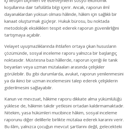
içi iletişim biçimleri ve ebeveynlerin sosyo-ekonomik
koşullarına dair tafsilâtla bilgi içerir. Ancak, raporun ilmî
dayanaklardan yoksun olması hâlinde, hâkim için sağlıklı bir
kanaat oluşturmak güçleşir. Hukuk bürosu, bu noktada
metodolojik eksiklikleri tespit ederek raporun güvenilirliğini
tartışmaya açabilir.
Velayet uyuşmazlıklarında ihtilafen ortaya çıkan hususların
çözümünde, sosyal inceleme raporu yalnızca bir başlangıç
noktasıdır. Müstesna bazı hâllerde, raporun içeriği ile tanık
beyanları veya uzman mütalaaları arasında çelişkiler
görülebilir. Bu gibi durumlarda, avukat, raporun yenilenmesini
ya da ikinci bir uzman incelemesini talep ederek çelişkilerin
giderilmesini sağlayabilir.
Kanun ve mevzuat, hâkime raporu dikkate alma yükümlülüğü
yüklese de, hâkimin takdir yetkisini ortadan kaldırmamaktadır.
Nitekim, yasa hükümleri mucibince hâkim, sosyal inceleme
raporunu diğer delillerle birlikte mütalaa ederek kararını verir.
Bu ilâm, yalnızca çocuğun mevcut şartlarını değil, gelecekteki