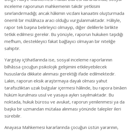
inceleme raporunun mahkemenin takdir yetkisini
sınırlandırmadığı; ancak hâkimin vicdani kanaatini oluşturmada
önemli bir mülâhaza aracı olduğu vurgulanmaktadır. Hâliyle,
rapor tek başına belirleyici olmayıp, diğer delillerle birlikte
tetkik edilmesi gerekir. Bu yönüyle, raporun hukuken taşıdığı
mefhum, destekleyici fakat bağlayıcı olmayan bir niteliğe
sahiptir.
Yargıtay içtihatlarında ise, sosyal inceleme raporlarının
bilhâssa çocuğun psikolojik gelişimini etkileyebilecek
hususlarda dikkate alınması gerektiği ifade edilmektedir.
Lakin, raporun eksik araştırmaya dayalı olması yahut
tarafsızlıktan uzak bulgular içermesi hâlinde, bu rapora binâen
hüküm kurulması usul ve yasaya aykırı sayılmaktadır. Bu
noktada, hukuk bürosu ve avukat, raporun yenilenmesi ya da
başka bir uzmandan mütalaa alınması yönünde talepler ileri
sürebilir.
Anayasa Mahkemesi kararlarında çocuğun üstün yararının,