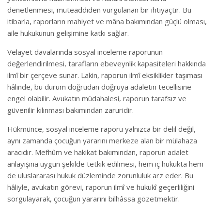
denetlenmesi, müteaddiden vurgulanan bir ihtiyaçtır. Bu
itibarla, raporların mahiyet ve mâna bakımından güçlü olması,
aile hukukunun gelişimine katkı sağlar.
Velayet davalarında sosyal inceleme raporunun
değerlendirilmesi, tarafların ebeveynlik kapasiteleri hakkında
ilmî bir çerçeve sunar. Lakin, raporun ilmî eksiklikler taşıması
hâlinde, bu durum doğrudan doğruya adaletin tecellisine
engel olabilir. Avukatın müdahalesi, raporun tarafsız ve
güvenilir kılınması bakımından zaruridir.
Hükmünce, sosyal inceleme raporu yalnızca bir delil değil,
aynı zamanda çocuğun yararını merkeze alan bir mülahaza
aracıdır. Mefhûm ve hakikat bakımından, raporun adalet
anlayışına uygun şekilde tetkik edilmesi, hem iç hukukta hem
de uluslararası hukuk düzleminde zorunluluk arz eder. Bu
hâliyle, avukatın görevi, raporun ilmî ve hukukî geçerliliğini
sorgulayarak, çocuğun yararını bilhâssa gözetmektir.