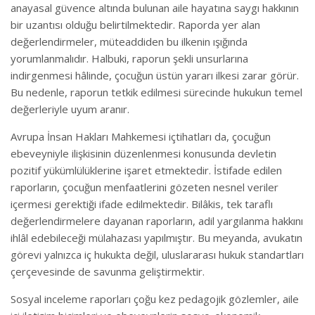
anayasal güvence altında bulunan aile hayatına saygı hakkının
bir uzantısı olduğu belirtilmektedir. Raporda yer alan
değerlendirmeler, müteaddiden bu ilkenin ışığında
yorumlanmalıdır. Halbuki, raporun şekli unsurlarına
indirgenmesi hâlinde, çocuğun üstün yararı ilkesi zarar görür.
Bu nedenle, raporun tetkik edilmesi sürecinde hukukun temel
değerleriyle uyum aranır.
Avrupa İnsan Hakları Mahkemesi içtihatları da, çocuğun
ebeveyniyle ilişkisinin düzenlenmesi konusunda devletin
pozitif yükümlülüklerine işaret etmektedir. İstifade edilen
raporların, çocuğun menfaatlerini gözeten nesnel veriler
içermesi gerektiği ifade edilmektedir. Bilâkis, tek taraflı
değerlendirmelere dayanan raporların, adil yargılanma hakkını
ihlâl edebileceği mülahazası yapılmıştır. Bu meyanda, avukatın
görevi yalnızca iç hukukta değil, uluslararası hukuk standartları
çerçevesinde de savunma geliştirmektir.
Sosyal inceleme raporları çoğu kez pedagojik gözlemler, aile