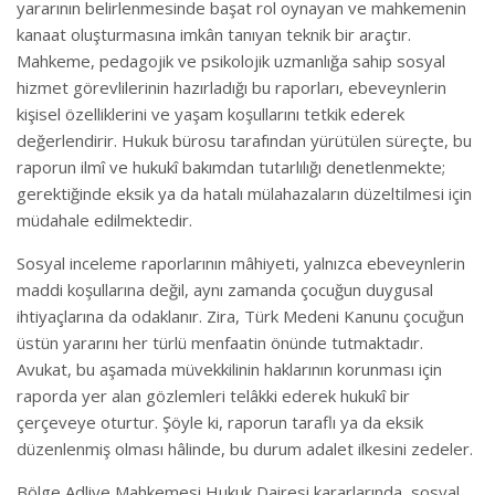
yararının belirlenmesinde başat rol oynayan ve mahkemenin
kanaat oluşturmasına imkân tanıyan teknik bir araçtır.
Mahkeme, pedagojik ve psikolojik uzmanlığa sahip sosyal
hizmet görevlilerinin hazırladığı bu raporları, ebeveynlerin
kişisel özelliklerini ve yaşam koşullarını tetkik ederek
değerlendirir. Hukuk bürosu tarafından yürütülen süreçte, bu
raporun ilmî ve hukukî bakımdan tutarlılığı denetlenmekte;
gerektiğinde eksik ya da hatalı mülahazaların düzeltilmesi için
müdahale edilmektedir.
Sosyal inceleme raporlarının mâhiyeti, yalnızca ebeveynlerin
maddi koşullarına değil, aynı zamanda çocuğun duygusal
ihtiyaçlarına da odaklanır. Zira, Türk Medeni Kanunu çocuğun
üstün yararını her türlü menfaatin önünde tutmaktadır.
Avukat, bu aşamada müvekkilinin haklarının korunması için
raporda yer alan gözlemleri telâkki ederek hukukî bir
çerçeveye oturtur. Şöyle ki, raporun taraflı ya da eksik
düzenlenmiş olması hâlinde, bu durum adalet ilkesini zedeler.
Bölge Adliye Mahkemesi Hukuk Dairesi kararlarında, sosyal