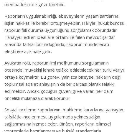
menfaatlerini de gözetmelidir.
Raporların uygulanabilirliği, ebeveynlerin yaşam şartlarına
ilişkin hakikat ile birebir örtüşmeyebilir. Hâliyle, hukuk bürosu,
raporun fiilî duruma uygunluğunu sorgulamak zorundadır.
Tahayyül edilen ideal aile ortamı ile fiilen mevcut şartlar
arasında farklar bulunduğunda, raporun münderecatı
eleştiriye açık hâle gelir.
Avukatın rolü, raporun ilmî mefhumunu sorgulamanın
ötesinde, müvekkil lehine telâkki edilebilecek her türlü veriyi
ortaya koymaktır. Bu görev, yalnızca bireysel hakların değil,
toplumsal adalet anlayışının da bir parçası olarak telakki
edilmelidir. Ancak, çocuğun güvenliği ve yararı her daim
öncelikli mülahaza olarak korunur.
Sosyal inceleme raporlarının, mahkeme kararlarına yansıyan
tafsilâtla incelenmesi, uygulamada yeknesaklığın
sağlanmasına hizmet eder. Binâen, raporların bilimsel
yöntemlerle hazırlanması ve hukukî standartlarla