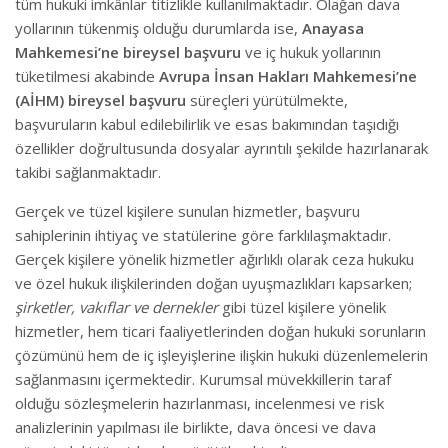
tüm hukuki imkânlar titizlikle kullanılmaktadır. Olağan dava
yollarının tükenmiş olduğu durumlarda ise,
Anayasa
Mahkemesi’ne bireysel başvuru
ve iç hukuk yollarının
tüketilmesi akabinde
Avrupa İnsan Hakları Mahkemesi’ne
(AİHM) bireysel başvuru
süreçleri yürütülmekte,
başvuruların kabul edilebilirlik ve esas bakımından taşıdığı
özellikler doğrultusunda dosyalar ayrıntılı şekilde hazırlanarak
takibi sağlanmaktadır.
Gerçek ve tüzel kişilere sunulan hizmetler, başvuru
sahiplerinin ihtiyaç ve statülerine göre farklılaşmaktadır.
Gerçek kişilere yönelik hizmetler ağırlıklı olarak ceza hukuku
ve özel hukuk ilişkilerinden doğan uyuşmazlıkları kapsarken;
şirketler, vakıflar ve dernekler
gibi tüzel kişilere yönelik
hizmetler, hem ticari faaliyetlerinden doğan hukuki sorunların
çözümünü hem de iç işleyişlerine ilişkin hukuki düzenlemelerin
sağlanmasını içermektedir. Kurumsal müvekkillerin taraf
olduğu sözleşmelerin hazırlanması, incelenmesi ve risk
analizlerinin yapılması ile birlikte, dava öncesi ve dava