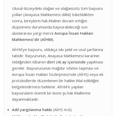
Ulusal düzeydeki olağan ve olağanüstü tüm başvuru
yolları (Anayasa Mahkemesi dâhil) tüketildikten
sonra, bireylerin hak ihlalinin devam ettiğini
düşünmesi durumunda başvurabileceği son
uluslararası yargı mercii
Avrupa İnsan Hakları
Mahkemesi'dir (AİHM)
.
AİHM’ye başvuru, oldukça sıkı şekil ve usul şartlarına
tabidir. Başvurunun, Anayasa Mahkemesi kararının
tebliğinden itibaren
dört (4) ay içerisinde
yapılması
gerekir. Başvurucunun mağdur sıfatını taşıması ve
Avrupa İnsan Hakları Sözleşmesi'nde (AİHS) veya ek
protokollerde düzenlenen bir hakkın ihlal edildiğini
belgelendirmesi beklenir. AİHM'e yapılan
başvuruların önemli bir kısmı şu hak ihlallerine
dayanmaktadır:
Adil yargılanma hakkı
(AİHS m.6)