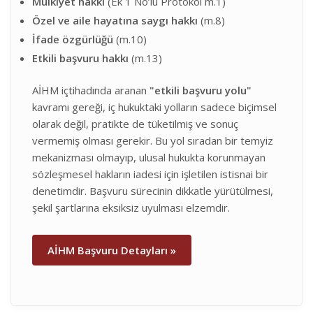
Mülkiyet hakkı
(Ek 1 No’lu Protokol m.1)
Özel ve aile hayatına saygı hakkı
(m.8)
İfade özgürlüğü
(m.10)
Etkili başvuru hakkı
(m.13)
AİHM içtihadında aranan
"etkili başvuru yolu"
kavramı gereği, iç hukuktaki yolların sadece biçimsel
olarak değil, pratikte de tüketilmiş ve sonuç
vermemiş olması gerekir. Bu yol sıradan bir temyiz
mekanizması olmayıp, ulusal hukukta korunmayan
sözleşmesel hakların iadesi için işletilen istisnai bir
denetimdir. Başvuru sürecinin dikkatle yürütülmesi,
şekil şartlarına eksiksiz uyulması elzemdir.
AİHM Başvuru Detayları »