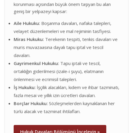
korunması açısından büyük önem taşıyan bu alan
geniş bir yelpazeyi kapsar:
Aile Hukuku:
Boşanma davaları, nafaka talepleri,
velayet düzenlemeleri ve mal rejiminin tasfiyesi.
Miras Hukuku:
Terekenin tespiti, tenkis davaları ve
muris muvazaasına dayalı tapu iptal ve tescil
davaları.
Gayrimenkul Hukuku:
Tapu iptali ve tescil,
ortaklığın giderilmesi (izale-i şuyu), elatmanın
önlenmesi ve ecrimisil talepleri.
İş Hukuku:
İşçilik alacakları, kıdem ve ihbar tazminatı,
fazla mesai ve yıllık izin ücretleri davaları.
Borçlar Hukuku:
Sözleşmelerden kaynaklanan her
türlü alacak ve tazminat ihtilafları.
Hukuk Davaları Bölümünü İnceleyin »