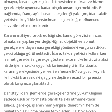
olmayıp, kararın gerekçelendirilmesinden maksat ve hizmet
gerekleriyle uyumuna kadar birçok unsuru içermektedir. Bu
bağlamda, Danıştay’ın burada sergilediği yaklaşım, idari takdir
yetkisinin keyfilikle karıştırılmaması gerektiği mefhumunu
kuvvetle telkin etmektedir.
Kararın mâhiyeti tetkik edildiğinde, kamu görevlisinin rızası
olmaksızın yapılan yer değişikliğinin, objektif ve somut
gerekçelere dayanması gerektiği yönündeki vurgunun dikkat
çekici olduğu görülmektedir. İdare, takdir yetkisini kullanırken
hizmet gereklerini gerekçe göstermekte mükelleftir; zira aksi
hâlde işlem hukuka uygunluk karinesini yitirir. Bu itibarla,
kararın gerekçesinde yer verilen “nesnellik” vurgusu, keyfilik
ile hukukilik arasındaki çizgiyi netleştiren esaslı bir prensip
olarak karşımıza çıkmaktadır.
Danıştay, idari işlemlerde gerekçelendirme yükümlülüğünü
sadece usulî bir formalite olarak telâkki etmemektedir.
Bilâkis, gerekçe, işlemin hem yargısal denetimini hem de
muhatabın savunma hakkını temin eder. Hal böyleyken,