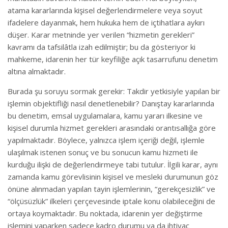
atama kararlarında kişisel değerlendirmelere veya soyut
ifadelere dayanmak, hem hukuka hem de içtihatlara aykırı
düşer. Karar metninde yer verilen “hizmetin gerekleri”
kavramı da tafsilâtla izah edilmiştir; bu da gösteriyor ki
mahkeme, idarenin her tür keyfiliğe açık tasarrufunu denetim
altına almaktadır.
Burada şu soruyu sormak gerekir: Takdir yetkisiyle yapılan bir
işlemin objektifliği nasıl denetlenebilir? Danıştay kararlarında
bu denetim, emsal uygulamalara, kamu yararı ilkesine ve
kişisel durumla hizmet gerekleri arasındaki orantısallığa göre
yapılmaktadır. Böylece, yalnızca işlem içeriği değil, işlemle
ulaşılmak istenen sonuç ve bu sonucun kamu hizmeti ile
kurduğu ilişki de değerlendirmeye tabi tutulur. İlgili karar, aynı
zamanda kamu görevlisinin kişisel ve mesleki durumunun göz
önüne alınmadan yapılan tayin işlemlerinin, “gerekçesizlik” ve
“ölçüsüzlük” ilkeleri çerçevesinde iptale konu olabileceğini de
ortaya koymaktadır. Bu noktada, idarenin yer değiştirme
işlemini yaparken sadece kadro durumu ya da ihtiyaç