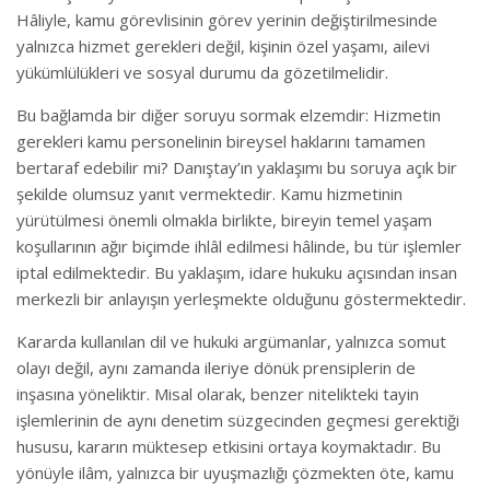
Hâliyle, kamu görevlisinin görev yerinin değiştirilmesinde
yalnızca hizmet gerekleri değil, kişinin özel yaşamı, ailevi
yükümlülükleri ve sosyal durumu da gözetilmelidir.
Bu bağlamda bir diğer soruyu sormak elzemdir: Hizmetin
gerekleri kamu personelinin bireysel haklarını tamamen
bertaraf edebilir mi? Danıştay’ın yaklaşımı bu soruya açık bir
şekilde olumsuz yanıt vermektedir. Kamu hizmetinin
yürütülmesi önemli olmakla birlikte, bireyin temel yaşam
koşullarının ağır biçimde ihlâl edilmesi hâlinde, bu tür işlemler
iptal edilmektedir. Bu yaklaşım, idare hukuku açısından insan
merkezli bir anlayışın yerleşmekte olduğunu göstermektedir.
Kararda kullanılan dil ve hukuki argümanlar, yalnızca somut
olayı değil, aynı zamanda ileriye dönük prensiplerin de
inşasına yöneliktir. Misal olarak, benzer nitelikteki tayin
işlemlerinin de aynı denetim süzgecinden geçmesi gerektiği
hususu, kararın müktesep etkisini ortaya koymaktadır. Bu
yönüyle ilâm, yalnızca bir uyuşmazlığı çözmekten öte, kamu