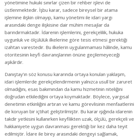
yönetimine hukuki sınırlar çizen bir rehber işlevi de
üstlenmektedir. İşbu karar, sadece bireysel bir atama
işlemine ilişkin olmayıp, kamu yönetimi ile idari yargı
arasındaki denge ilişkisine dair mühim mesajlar da
barındırmaktadır. İdarenin işlemlerini, gerekçelilik, hukuka
uygunluk ve ölçülülük ilkelerine göre tesis etmesi gerektiği
izahtan varestedir. Bu ilkelerin uygulanmaması hâlinde, kamu
otoritesinin keyfi davranışlarının önüne geçilemeyeceği
aşikârdır.
Danıştay’ın söz konusu kararında ortaya konulan yaklaşım,
idari işlemlerde gerekçelendirmenin yalnızca usulî bir zaruret
olmadığını, esas bakımından da kamu hizmetinin niteliğini
doğrudan etkilediğini ortaya koymaktadır. Böylece, yargısal
denetimin etkinliğini artıran ve kamu görevlisinin menfaatlerini
de koruyan bir içtihat geliştirilmiştir. Bu karar ışığında idarenin
takdir yetkisini kullanırken keyfilikten uzak, ölçülü, gerekçeli ve
hakkaniyete uygun davranması gerektiği bir kez daha teyit
edilmiştir. İdare ile birey arasındaki dengeyi sağlamak,