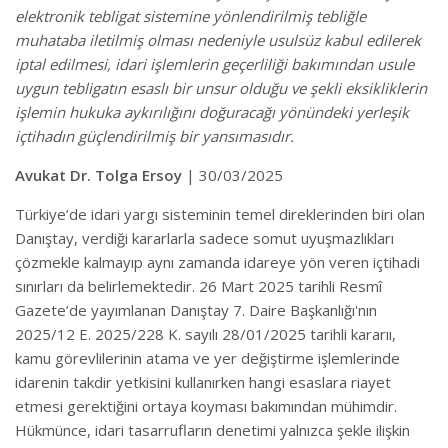
elektronik tebligat sistemine yönlendirilmiş tebliğle
muhataba iletilmiş olması nedeniyle usulsüz kabul edilerek
iptal edilmesi, idari işlemlerin geçerliliği bakımından usule
uygun tebligatın esaslı bir unsur olduğu ve şekli eksikliklerin
işlemin hukuka aykırılığını doğuracağı yönündeki yerleşik
içtihadın güçlendirilmiş bir yansımasıdır.
Avukat Dr. Tolga Ersoy
| 30/03/2025
Türkiye’de idari yargı sisteminin temel direklerinden biri olan
Danıştay, verdiği kararlarla sadece somut uyuşmazlıkları
çözmekle kalmayıp aynı zamanda idareye yön veren içtihadi
sınırları da belirlemektedir. 26 Mart 2025 tarihli Resmî
Gazete’de yayımlanan Danıştay 7. Daire Başkanlığı'nın
2025/12 E. 2025/228 K. sayılı 28/01/2025 tarihli kararıı,
kamu görevlilerinin atama ve yer değiştirme işlemlerinde
idarenin takdir yetkisini kullanırken hangi esaslara riayet
etmesi gerektiğini ortaya koyması bakımından mühimdir.
Hükmünce, idari tasarrufların denetimi yalnızca şekle ilişkin