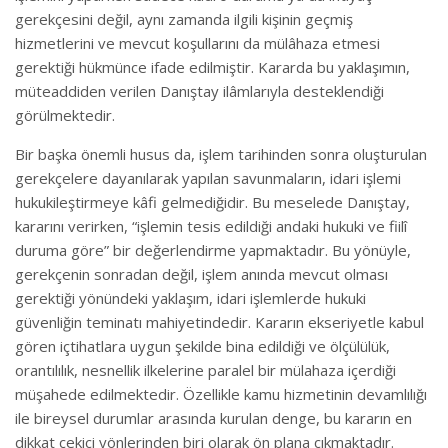
gerekçesini değil, aynı zamanda ilgili kişinin geçmiş
hizmetlerini ve mevcut koşullarını da mülâhaza etmesi
gerektiği hükmünce ifade edilmiştir. Kararda bu yaklaşımın,
müteaddiden verilen Danıştay ilâmlarıyla desteklendiği
görülmektedir.
Bir başka önemli husus da, işlem tarihinden sonra oluşturulan
gerekçelere dayanılarak yapılan savunmaların, idari işlemi
hukukileştirmeye kâfi gelmediğidir. Bu meselede Danıştay,
kararını verirken, “işlemin tesis edildiği andaki hukuki ve fiilî
duruma göre” bir değerlendirme yapmaktadır. Bu yönüyle,
gerekçenin sonradan değil, işlem anında mevcut olması
gerektiği yönündeki yaklaşım, idari işlemlerde hukuki
güvenliğin teminatı mahiyetindedir. Kararın ekseriyetle kabul
gören içtihatlara uygun şekilde bina edildiği ve ölçülülük,
orantılılık, nesnellik ilkelerine paralel bir mülahaza içerdiği
müşahede edilmektedir. Özellikle kamu hizmetinin devamlılığı
ile bireysel durumlar arasında kurulan denge, bu kararın en
dikkat çekici yönlerinden biri olarak ön plana çıkmaktadır.