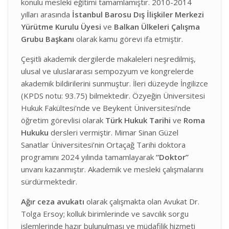
konulu mesleki eğitimi tamamlamıştır. 2010-2014
yılları arasında
İstanbul Barosu Dış İlişkiler Merkezi
Yürütme Kurulu Üyesi
ve
Balkan Ülkeleri Çalışma
Grubu Başkanı
olarak kamu görevi ifa etmiştir.
Çeşitli akademik dergilerde makaleleri neşredilmiş,
ulusal ve uluslararası sempozyum ve kongrelerde
akademik bildirilerini sunmuştur. İleri düzeyde İngilizce
(KPDS notu: 93.75) bilmektedir. Özyeğin Üniversitesi
Hukuk Fakültesi’nde ve Beykent Üniversitesi’nde
öğretim görevlisi olarak
Türk Hukuk Tarihi
ve
Roma
Hukuku
dersleri vermiştir. Mimar Sinan Güzel
Sanatlar Üniversitesi’nin Ortaçağ Tarihi doktora
programını 2024 yılında tamamlayarak
“Doktor”
unvanı kazanmıştır. Akademik ve mesleki çalışmalarını
sürdürmektedir.
Ağır ceza avukatı
olarak çalışmakta olan Avukat Dr.
Tolga Ersoy; kolluk birimlerinde ve savcılık sorgu
işlemlerinde hazır bulunulması ve müdafilik hizmeti