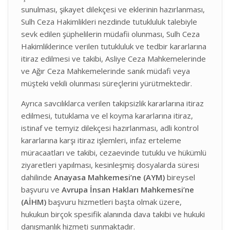
sunulması, şikayet dilekçesi ve eklerinin hazırlanması,
Sulh Ceza Hakimlikleri nezdinde tutukluluk talebiyle
sevk edilen şüphelilerin müdafii olunması, Sulh Ceza
Hakimliklerince verilen tutukluluk ve tedbir kararlarına
itiraz edilmesi ve takibi, Asliye Ceza Mahkemelerinde
ve Ağır Ceza Mahkemelerinde sanık müdafi veya
müşteki vekili olunması süreçlerini yürütmektedir.
Ayrıca savcılıklarca verilen takipsizlik kararlarına itiraz
edilmesi, tutuklama ve el koyma kararlarına itiraz,
istinaf ve temyiz dilekçesi hazırlanması, adli kontrol
kararlarına karşı itiraz işlemleri, infaz erteleme
müracaatları ve takibi, cezaevinde tutuklu ve hükümlü
ziyaretleri yapılması, kesinleşmiş dosyalarda süresi
dahilinde
Anayasa Mahkemesi’ne (AYM)
bireysel
başvuru ve
Avrupa İnsan Hakları Mahkemesi’ne
(AİHM)
başvuru hizmetleri başta olmak üzere,
hukukun birçok spesifik alanında dava takibi ve hukuki
danışmanlık hizmeti sunmaktadır.